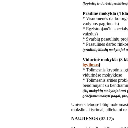
(lopšelių ir darželių auklėtoja
Pradinė mokykla (4 klas
* Visuomenės darbo orga
vadybos pagrindais)
* Egzistuojančių specialy
vaizdus)
* Svarbių pasaulinių proj
* Pasaulinės darbo rinko
(pradinių klasių mokytojai tur
Vidurinė mokykla (8 kla
įgyjimas
}
* Tolimesnis kryptinis įg
vidurinėse mokyklose
* Tolimesnis srities prob
bendraujant su bendrami
(šių mokyklų mokytojai turi pa
gebėjimus mokyti pagal, pr
Universitetuose būtų mokomasi 
moksliniai tyrimai, atliekami 
NAUJIENOS (07-17):