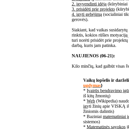
2. įgyvendinti idėją
(kūrybiniai t
3. prisidėti prie projekto
(kūrybin
4. įgyti gebėjimą
(socialiniai ti
gerovės).
Siakiant, kad vaikas susidarytų m
rinktis, kokios rūšies motyaciją j
turi norėti prisidėt prie projektų
darbą, kuris jam patinka.
NAUJIENOS (06-21):
Kilo minčių, kad galbūt visas šv
Vaikų lopšelis ir darželi
ugdymas
}
*
Įvairūs bendravimo įgū
iš kitų žmonių)
*
Web
(Wikipedia) naudoj
įgyti žinių apie VISKĄ i
žiniomis dalintis)
* Baziniai
matematiniai į
sistemos)
*
Matematinės sąvokos
i