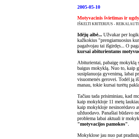
2005-05-10
Motyvacinis švietimas ir ugd
IŠKELTI KRITERIJUS - REIKALAUTI
Idėjų aibė...
Užvakar per logiko
kažkokius "prengiamuosius kursu
pagalvojau tai išgirdęs... O pa
kursai abiturientams motyvuo
Abiturientai, pabaigę mokyklą s
baigus mokyklą. Nuo to, kaip ger
susiplanuoja gyvenimą, labai prik
visuomenės gerovei. Todėl ją išs
manau, tokie kursai turėtų pakl
Tačiau tada prisiminiau, kad 
kaip mokykloje 11 metų laukiau
kaip mokykloje nesinorėdavo at
užduodavo. Panašiai būdavo ne
problema labai aktuali ir mokykl
"motyvacijos pamokos"
.
Mokyklose jau nuo pat pradinių 