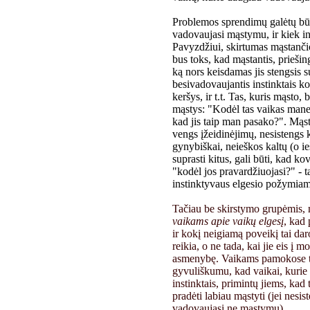
Problemos sprendimų galėtų būti
vadovaujasi mąstymu, ir kiek inst
Pavyzdžiui, skirtumas mąstanči
bus toks, kad mąstantis, priešing
ką nors keisdamas jis stengsis s
besivadovaujantis instinktais k
keršys, ir t.t. Tas, kuris mąsto,
mąstys: "Kodėl tas vaikas mane
kad jis taip man pasako?". Mąst
vengs įžeidinėjimų, nesistengs k
gynybiškai, neieškos kaltų (o ie
suprasti kitus, gali būti, kad k
"kodėl jos pravardžiuojasi?" - t
instinktyvaus elgesio požymiam
Tačiau be skirstymo grupėmis, 
vaikams apie vaikų elgesį
, kad 
ir kokį neigiamą poveikį tai daro
reikia, o ne tada, kai jie eis į m
asmenybę. Vaikams pamokose to
gyvuliškumu, kad vaikai, kurie 
instinktais, primintų jiems, kad 
pradėti labiau mąstyti (jei nesis
vadovaujasi ne mąstymu).