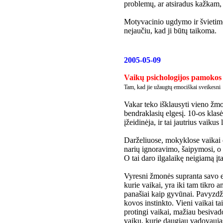
problemų, ar atsiradus kažkam, 
Motyvacinio ugdymo ir švietimo 
nejaučiu, kad ji būtų taikoma.
2005-05-09
Vaikų psichologijos pamokos 
Tam, kad jie užaugtų emociškai sveikesni
Vakar teko išklausyti vieno ž
bendraklasių elgesį. 10-os klasės
įžeidinėja, ir tai jautrius vaikus
Darželiuose, mokyklose vaikai 
narių ignoravimo, šaipymosi, o 
O tai daro ilgalaikę neigiamą į
Vyresni žmonės supranta savo el
kurie vaikai, yra iki tam tikro 
panašiai kaip gyvūnai. Pavyzdži
kovos instinkto. Vieni vaikai ta
protingi vaikai, mažiau besivad
vaikų, kurie daugiau vadovaujasi