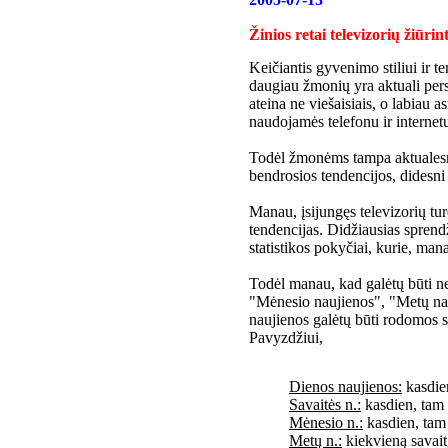
Žinios retai televizorių žiūr
Keičiantis gyvenimo stiliui ir t
daugiau žmonių yra aktuali pers
ateina ne viešaisiais, o labiau 
naudojamės telefonu ir internetu,
Todėl žmonėms tampa aktualesn
bendrosios tendencijos, didesni
Manau, įsijungęs televizorių tur
tendencijas. Didžiausias spren
statistikos pokyčiai, kurie, man
Todėl manau, kad galėtų būti ne 
"Mėnesio naujienos", "Metų na
naujienos galėtų būti rodomos sk
Pavyzdžiui,
Dienos naujienos:
kasdien
Savaitės n.:
kasdien, tam 
Mėnesio n.:
kasdien, tam 
Metų n.:
kiekvieną savaitg