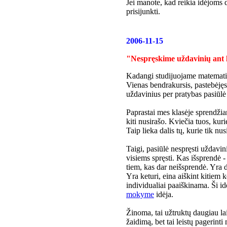
Jei manote, kad reikia idėjoms da
prisijunkti.
2006-11-15
"Nespręskime uždavinių ant 
Kadangi studijuojame matematik
Vienas bendrakursis, pastebėjęs,
uždavinius per pratybas pasiū
Paprastai mes klasėje sprendžia
kiti nusirašo. Kviečia tuos, kuri
Taip lieka dalis tų, kurie tik nus
Taigi, pasiūlė nespręsti uždavini
visiems spręsti. Kas išsprendė - 
tiem, kas dar neišsprendė. Yra d
Yra keturi, eina aiškint kitiem ke
individualiai paaiškinama. Ši i
mokyme
idėja.
Žinoma, tai užtruktų daugiau laik
žaidimą, bet tai leistų pagerin