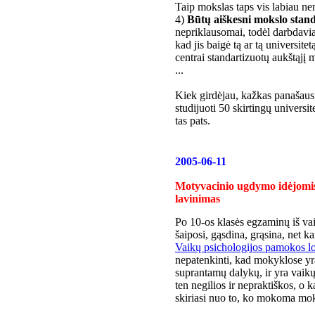
Taip mokslas taps vis labiau 
4)
Būtų aiškesni mokslo stand
nepriklausomai, todėl darbdaviams
kad jis baigė tą ar tą universit
centrai standartizuotų aukštąjį 
...
Kiek girdėjau, kažkas panašaus 
studijuoti 50 skirtingų universite
tas pats.
2005-06-11
Motyvacinio ugdymo idėjomis 
lavinimas
Po 10-os klasės egzaminų iš va
šaiposi, gąsdina, grąsina, net 
Vaikų psichologijos pamokos lo
nepatenkinti, kad mokyklose y
suprantamų dalykų, ir yra vaikų
ten negilios ir nepraktiškos, o k
skiriasi nuo to, ko mokoma mo