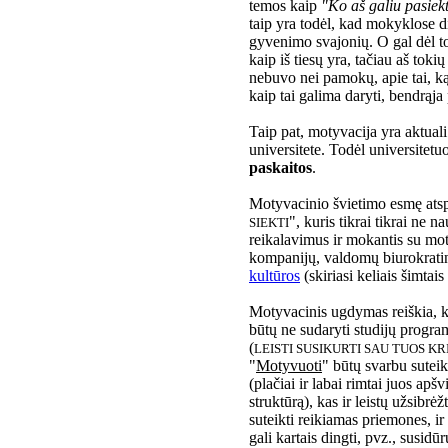
temos kaip
"Ko aš galiu pasiekt
taip yra todėl, kad mokyklose d
gyvenimo svajonių. O gal dėl t
kaip iš tiesų yra, tačiau aš to
nebuvo nei pamokų, apie tai, ką 
kaip tai galima daryti, bendrąja
Taip pat, motyvacija yra aktuali 
universitete. Todėl universitetuo
paskaitos
.
Motyvacinio švietimo esmę atsp
", kuris tikrai tikrai ne 
SIEKTI
reikalavimus ir mokantis su mot
kompanijų, valdomų biurokratin
kultūros
(skiriasi keliais šimtais
Motyvacinis ugdymas reiškia, ka
būtų ne sudaryti studijų progra
(
LEISTI SUSIKURTI SAU TUOS KR
"
Motyvuoti
" būtų svarbu suteikt
(plačiai ir labai rimtai juos a
struktūrą), kas ir leistų užsibrė
suteikti reikiamas priemones, ir
gali kartais dingti, pvz., susidū