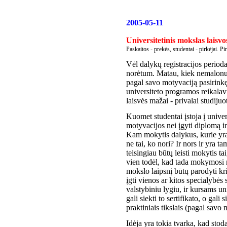
2005-05-11
Universitetinis mokslas laisv
Paskaitos - prekės, studentai - pirkėjai. Pi
Vėl dalykų registracijos perio
norėtum. Matau, kiek nemalonum
pagal savo motyvaciją pasirinkę
universiteto programos reikalav
laisvės mažai - privalai studijuo
Kuomet studentai įstoja į univers
motyvacijos nei įgyti diplomą 
Kam mokytis dalykus, kurie yra 
ne tai, ko nori? Ir nors ir yra t
teisingiau būtų leisti mokytis ta
vien todėl, kad tada mokymosi r
mokslo laipsnį būtų parodyti krit
įgti vienos ar kitos specialybės 
valstybiniu lygiu, ir kursams un
gali siekti to sertifikato, o gal
praktiniais tikslais (pagal savo 
Idėja yra tokia tvarka, kad stoda