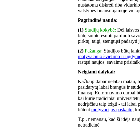
nustatoma diskreti riba vidurkio
valstybės finansuojamoje vietoj
Pagrindinė nauda:
(1)
Studijų kokybė:
Dėl laisvos
būtų suinteresuoti parduoti savo 
pirktų, taigi, stengtųsi padaryti j
(2)
Pažanga:
Studijos būtų lank
motyvacinio švietimo ir ugdym
rastųsi naujos, savaime prisitaik
Neigiami dalykai:
Kažkaip dabar nelabai matau, bet
pasidarytų labai brangūs ir stu
finansų. Reformavimo darbai būtų
kai kurie tradiciniai universitet
nedrįsčiau taip teigti - tai labai
būtent
motyvacijos paskaitų
, k
T.p., nemanau, kad ši idėja nauj
netradicinė.