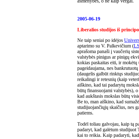
asmenybės, o ne kaip vergai.
2005-06-19
Liberalios studijos iš princip
Ne taip seniai po idėjos
Univers
aptarimo su V. Palkevičium (
L
aprašoma panaši į vaučerių siste
valstybės pinigus ar pinigų ekviv
kokias paskaitas eiti, ir mokėtų
pageidaujama, nes bankrutuotų 
(daugelis galbūt rinktųs studiju
reikalingi ir retesnių (kaip veter
aiškino, kad tai padarytų moksl
būtų finansuojami valstybės), o
kad aukštasis mokslas būtų visi
Be to, man aiškino, kad sumažės
studijuojančiųjų skaičius, nes g
patiems.
Todėl toliau galvojau, kaip tą p
padaryt, kad galėtum studijuot T
kai to reikia. Kaip padaryti, k