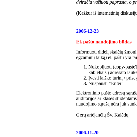
dviračiu važiuoti paprasta, o pr
(Kažkur iš internetinių diskusijų
2006-12-23
El. pašto naudojimo būdas
Informuoti didelį skaičių žmoni
egzaminų laiką) el. paštu yra ta
Nukopijuoti (copy-paste'in
kableliais į adresato lauke
Įvesti laiško turinį / pris
Nuspausti "Enter"
Elektroninio pašto adresų sąrašą
auditorijos ar klasės studentam
naudojimo sąrašą nėra juk sunku
Gerų artėjančių Šv. Kalėdų.
2006-11-20