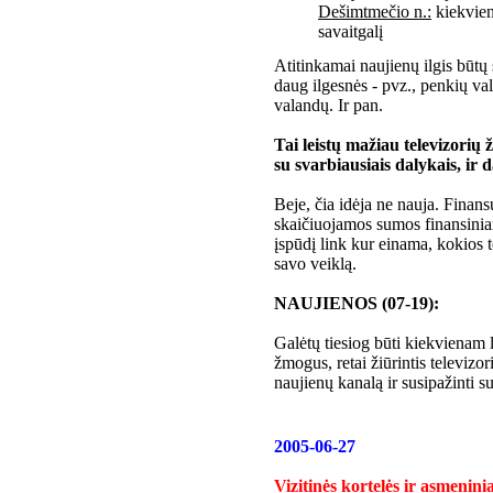
Dešimtmečio n.:
kiekvien
savaitgalį
Atitinkamai naujienų ilgis būtų
daug ilgesnės - pvz., penkių va
valandų. Ir pan.
Tai leistų mažiau televizorių
su svarbiausiais dalykais, ir 
Beje, čia idėja ne nauja. Finans
skaičiuojamos sumos finansiniam
įspūdį link kur einama, kokios te
savo veiklą.
NAUJIENOS (07-19):
Galėtų tiesiog būti kiekvienam l
žmogus, retai žiūrintis televizo
naujienų kanalą ir susipažinti s
2005-06-27
Vizitinės kortelės ir asmenin