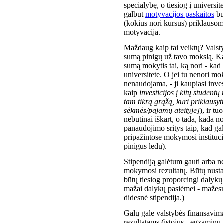
specialybę, o tiesiog į universit
galbūt
motyvacijos paskaitos
bū
(kokius nori kursus) priklausomai
motyvacija.
Maždaug kaip tai veiktų? Valstyb
sumą pinigų už tavo mokslą. Kaip
sumą mokytis tai, ką nori - kad
universitete. O jei tu nenori mok
nenaudojama, - ji kaupiasi inve
kaip
investicijos į kitų student
tam tikrą grąžą, kuri priklausyt
sėkmės/pajamų ateityje]
), ir tu
nebūtinai iškart, o tada, kada no
panaudojimo sritys taip, kad gal
pripažintose mokymosi institucij
pinigus ledų).
Stipendiją galėtum gauti arba n
mokymosi rezultatų. Būtų nustatyt
būtų tiesiog proporcingi dalykų
mažai dalykų pasiėmei - mažesn
didesnė stipendija.)
Galų gale valstybės finansavi
rezultatams (įstojus - egzaminų 