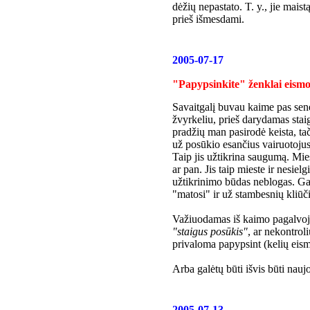
dėžių nepastato. T. y., jie maist
prieš išmesdami.
2005-07-17
"Papypsinkite" ženklai eism
Savaitgalį buvau kaime pas sen
žvyrkeliu, prieš darydamas staig
pradžių man pasirodė keista, tač
už posūkio esančius vairuotojus
Taip jis užtikrina saugumą. Mie
ar pan. Jis taip mieste ir nesie
užtikrinimo būdas neblogas. Gar
"matosi" ir už stambesnių kliūč
Važiuodamas iš kaimo pagalvoja
"staigus posūkis"
, ar nekontrol
privaloma papypsint (kelių eism
Arba galėtų būti išvis būti nauj
2005-07-13