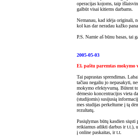
operacijas kojoms, taip išlaisv
galbūt visai kitiems darbams.
Nemanau, kad idėja originali, n
kol kas dar neradau kažko panaš
P.S. Namie aš būnu basas, tai gal
2005-05-03
El. paštu paremtas mokymo 
Tai paprastas sprendimas. Labai 
tačiau negaliu jo nepasakyti, nes 
mokymo efektyvumą. Būtent todėl
dėmesio koncentracijos vieta d
(studijomis) susijusią informaci
mes studijas perkeltume į tą dė
rezultatų.
Pasiųlymas būtų kasdien siųsti 
reikiamus atlikti darbus ir t.t.)
į online paskaitas, ir t.t.