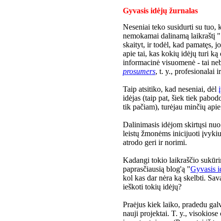
Gyvasis idėjų žurnalas
Neseniai teko susidurti su tuo,
nemokamai dalinamą laikraštį "
skaityt, ir todėl, kad pamatęs, j
apie tai, kas kokių idėjų turi ką
informacinė visuomenė - tai ne
prosumers
, t. y., profesionalai 
Taip atsitiko, kad neseniai, dėl
idėjas (taip pat, šiek tiek pabodo
tik pačiam), turėjau minčių api
Dalinimasis idėjom skirtųsi nuo
leistų žmonėms inicijuoti įvykiu
atrodo geri ir norimi.
Kadangi tokio laikraščio sukūri
paprasčiausią blog'ą "
Gyvasis i
kol kas dar nėra ką skelbti. Sav
ieškoti tokių idėjų?
Praėjus kiek laiko, pradedu galv
nauji projektai. T. y., visokios