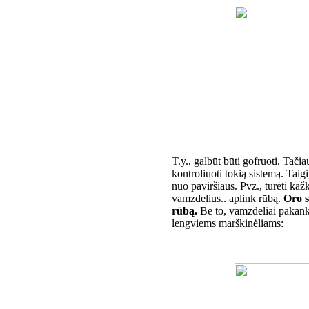
T.y., galbūt būti gofruoti. Tač
kontroliuoti tokią sistemą. Taigi
nuo paviršiaus. Pvz., turėti ka
vamzdelius.. aplink rūbą.
Oro s
rūbą.
Be to, vamzdeliai pakanka
lengviems marškinėliams: