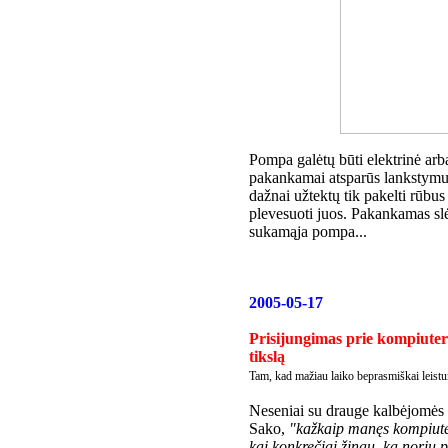
Pompa galėtų būti elektrinė arb
pakankamai atsparūs lankstymui
dažnai užtektų tik pakelti rūbus
plevesuoti juos. Pakankamas slė
sukamąja pompa...
2005-05-17
Prisijungimas prie kompiuter
tikslą
Tam, kad mažiau laiko beprasmiškai leist
Neseniai su drauge kalbėjomės ap
Sako,
"kažkaip manęs kompiuteri
kai konkrečiai žinau, ką noriu p