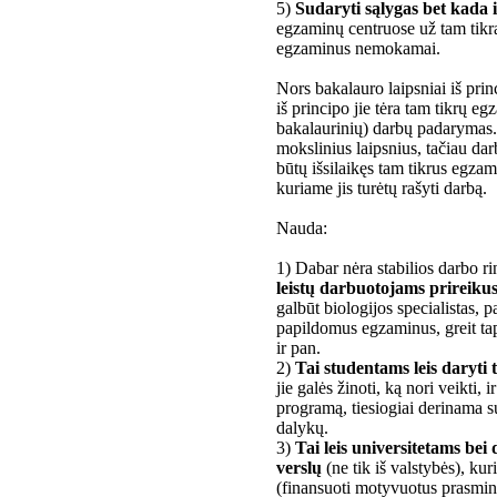
5)
Sudaryti sąlygas bet kada i
egzaminų centruose už tam tikrą 
egzaminus nemokamai.
Nors bakalauro laipsniai iš princ
iš principo jie tėra tam tikrų eg
bakalaurinių) darbų padarymas. K
mokslinius laipsnius, tačiau da
būtų išsilaikęs tam tikrus egzami
kuriame jis turėtų rašyti darbą.
Nauda:
1) Dabar nėra stabilios darbo ri
leistų darbuotojams prireikus 
galbūt biologijos specialistas, 
papildomus egzaminus, greit taps
ir pan.
2)
Tai studentams leis daryti ta
jie galės žinoti, ką nori veikti, i
programą, tiesiogiai derinama s
dalykų.
3)
Tai leis universitetams be
verslų
(ne tik iš valstybės), kur
(finansuoti motyvuotus prasmin