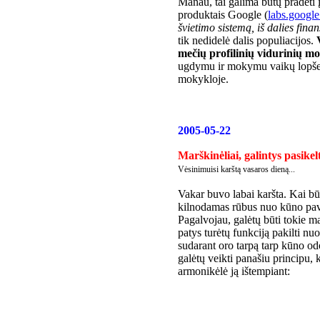
Manau, tai galima būtų pradėti 
produktais Google (
labs.googl
švietimo sistemą, iš dalies fina
tik nedidelė dalis populiacijos.
mečių profilinių vidurinių m
ugdymu ir mokymu vaikų lopšeli
mokykloje.
2005-05-22
Marškinėliai, galintys pasikel
Vėsinimuisi karštą vasaros dieną...
Vakar buvo labai karšta. Kai bū
kilnodamas rūbus nuo kūno pavir
Pagalvojau, galėtų būti tokie ma
patys turėtų funkciją pakilti nuo
sudarant oro tarpą tarp kūno odo
galėtų veikti panašiu principu, 
armonikėlė ją ištempiant: