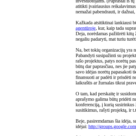
investuotojams. (Paprastai iš tų 
atitikti įvairiausius reikalavimu
nemažai pabendrauti, ir dažnai, s
Kažkada atsitiktinai lankiausi 
agentūroje
, kur, kaip tada supr
Deja, norėdamas pažiūrėti kitų
negaliu padaryti, mat turiu turėti 
Na, bet tokių organizacijų yra n
Pabandyti susipažinti su projekt
rašo projektus, patys norėtų pa
būtų dar paprasčiau, nes jie pat
savo idėjas norėtų papasakoti t
finansuoti ar padėti ir prisdėti
laikraštis ar žurnalas tikrai prav
O tam, kad perskaitę ir susidom
aprašymo galima būtų pridėti nu
konferenciją, į kurią susirinkus
susitikimus, rašyti projektą, ir t.t
Beje, pasiremdamas šia idėja, su
idėjai:
http://groups.google.com