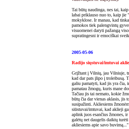
Tai būtų naudinga, nes tai, kaip
labai priklauso nuo to, kaip jie
mokyklose. Ir manau, kad tinka
pamokos tiek palengvintų gyven
visuomenei daryti pažangą visos
supratingesni ir emociškai sveik
2005-05-06
Radijo siųstuvai/imtuvai akli
Grįžtant į Vilnių, jau Vilniuje
kad dar pats įlipo į troleibusą. T
galiu pamatyti, kad jis yra čia, 
pamatau žmogų, kuris mane domin
Tačiau jis tai nemato, kokie žmo
būtų čia dar vienas aklasis, jis t
susipažinti. Akliesiems žmonėms
siūstuvai/imtuvai, kad aklieji g
aplink juos esančius žmones, ir t
galėtų net daugelis daiktų turėti
akliesiems apie savo buvimą..."