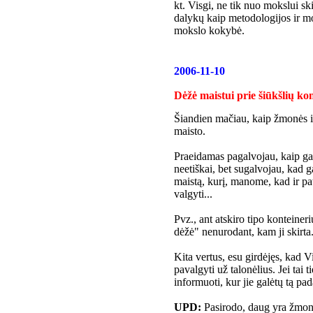
kt. Visgi, ne tik nuo mokslui sk
dalykų kaip metodologijos ir mo
mokslo kokybė.
2006-11-10
Dėžė maistui prie šiūkšlių ko
Šiandien mačiau, kaip žmonės iš 
maisto.
Praeidamas pagalvojau, kaip gal
neetiškai, bet sugalvojau, kad g
maistą, kurį, manome, kad ir pa
valgyti...
Pvz., ant atskiro tipo konteine
dėžė" nenurodant, kam ji skirta.
Kita vertus, esu girdėjęs, kad 
pavalgyti už talonėlius. Jei tai ti
informuoti, kur jie galėtų tą pada
UPD:
Pasirodo, daug yra žmonių