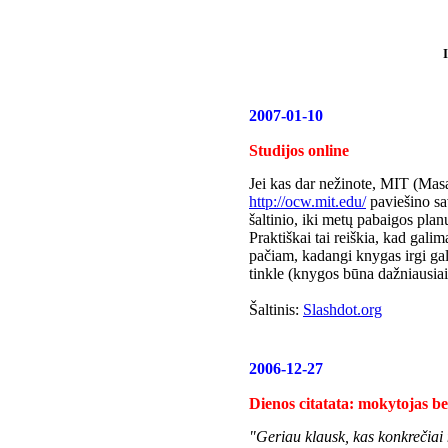
2007-01-10
Studijos online
Jei kas dar nežinote, MIT (Masa
http://ocw.mit.edu/
paviešino sav
šaltinio, iki metų pabaigos plan
Praktiškai tai reiškia, kad galim
pačiam, kadangi knygas irgi ga
tinkle (knygos būna dažniausiai
Šaltinis:
Slashdot.org
2006-12-27
Dienos citatata: mokytojas 
"Geriau klausk, kas konkrečiai