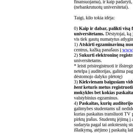
finansuojama), ir kaip padaryti,
(nebankrutuotų universitetai).
Taigi, kilo tokia idėja:
0)
Kaip ir dabar, palikti visą 
universitetams.
Dėstytojai, ką 
vis tiek gautų numatytus atlygi
1)
Atskirti egzaminavimą nuo 
centrus, kažką panašaus į
www.
2)
Sukurti elektroninę registr
universitetams.
* leisti prisiregistruoti ir išsir
netelpa į auditorijas, galima pag
dėstomojo dalyko plėtotę)
3)
Kiekvienam baigusiam vidu
bent
keturis metus registruotis
mokyklos bet kokias paskaita
valstybinius egzaminus.
4)
Paskaitas, kurių auditorijos
galimybes studentams už nedidel
kurias paskaitas transliuoti TV 
pirktų įrašus. Studentų įėjimą į a
sudaryta pagal tai ankstesnių s
išlaikymą, atėjimo į paskaitą lai