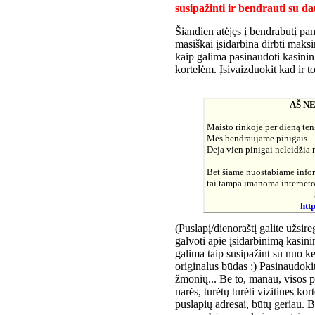
susipažinti ir bendrauti su 
Šiandien atėjęs į bendrabutį pa
masiškai įsidarbina dirbti maks
kaip galima pasinaudoti kasinin
kortelėm. Įsivaizduokit kad ir to
AŠ NE
Maisto rinkoje per dieną ten
Mes bendraujame pinigais.
Deja vien pinigai neleidžia n
Bet šiame nuostabiame infor
tai tampa įmanoma interneto
htt
(Puslapį/dienoraštį galite užsire
galvoti apie įsidarbinimą kasin
galima taip susipažint su nuo k
originalus būdas :) Pasinaudokit
žmonių... Be to, manau, visos 
narės, turėtų turėti vizitines kor
puslapių adresai, būtų geriau. B