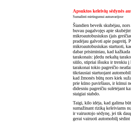
Apsuktos keleivių sėdynės au
Sumažinti mirtingumui autoavarijose
Šiandien beveik skubėjau, nors 
buvau pagalvojęs apie skubėjimą
mikroautobusiukus (jais greičiau
pradėjau galvoti apie pagreitį. 
mikroautobusiukas startuoti, k
dabar prisiminiau, kad kažkada 
tarakonais: įdedu nekaltą tarako
siūlo, stipriai išsuku ir trenkiu
tarakonai tokio pagreičio neatla
tikriausiai startuojant automobil
kad žmonės būtų nors kiek sužal
prie kūno paviršiaus, ir kūnui nėr
didesniu pagreičiu sulėtėjant ka
staigiai stabdo.
Taigi, kilo idėja, kad galima bū
sumažinant riziką keleiviams nu
ir vairuotojo sėdynę, jei tik d
gerai vairuoti automobilį sėdint 