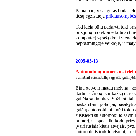
Pamaniau, visai geras būdas efek
tiesų egzistuoja
priklausomybės
Tad idėja būtų padaryti tokį pr
prisijungimo ekrane būtinai turėt
kompiuterį sąrašą (bent vieną da
neprasmingoje veikloje, ir matyt
2005-05-13
Automobilių numeriai - telef
Sumažinti automobilių vagysčių galimyb
Einu gatve ir matau melyną "go
įtartinas žmogus ir kažką daro
gal čia savininkas. Sužinoti tai 
paskambinti policijai, pasakyti 
galėtų automobiliai turėti tokiu
susisiekti su automobilio savini
numerį, su specialiu kodu prieš
įvairiausiais kitais atvejais, pvz.
automobilis trukdo eismui, ar kt