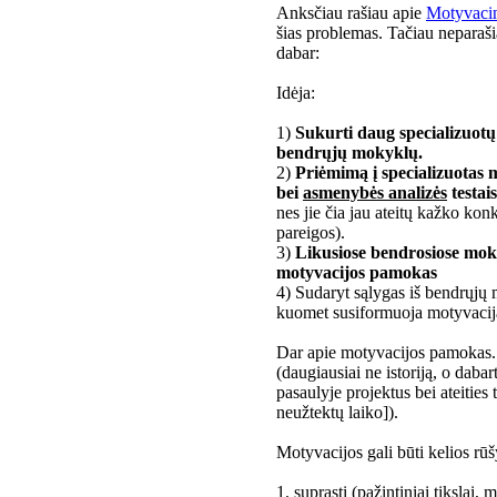
Anksčiau rašiau apie
Motyvacin
šias problemas. Tačiau neparaši
dabar:
Idėja:
1)
Sukurti daug specializuotų 
bendrųjų mokyklų.
2)
Priėmimą į specializuotas 
bei
asmenybės analizės
testais
nes jie čia jau ateitų kažko kon
pareigos).
3)
Likusiose bendrosiose moky
motyvacijos pamokas
4) Sudaryt sąlygas iš bendrųjų 
kuomet susiformuoja motyvacij
Dar apie motyvacijos pamokas. V
(daugiausiai ne istoriją, o daba
pasaulyje projektus bei ateities 
neužtektų laiko]).
Motyvacijos gali būti kelios rūš
1. suprasti
(pažintiniai tikslai, 